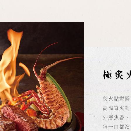
極炙
炙火點燃瞬
高溫直火封
外層焦香、
每一口都演