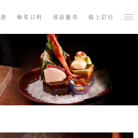
好康
極炙日料
尋訪藝奇
線上訂位