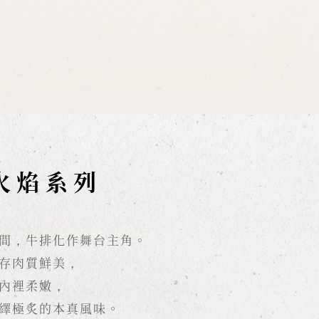
火焰系列
間，牛排化作舞台主角。
存肉質鮮美，
內裡柔嫩，
繹極炙的本真風味。