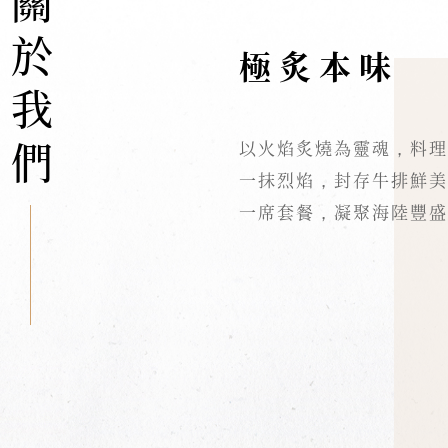
關於我們
極炙本味
以火焰炙燒為靈魂，料理
一抹烈焰，封存牛排鮮美
一席套餐，凝聚海陸豐盛