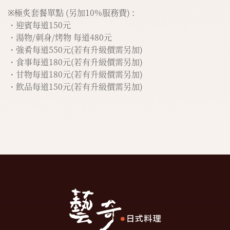
※極炙套餐單點 (另加10%服務費) :
・迎賓每道150元
・湯物/刺身/烤物 每道480元
・強肴每道550元(若有升級價需另加)
・食事每道180元(若有升級價需另加)
・甘物每道180元(若有升級價需另加)
・飲品每道150元(若有升級價需另加)