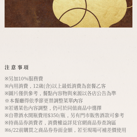
注意事項
※另加10%服務費
※內用消費，12歲(含)以上最低消費為套餐乙客
※圖片僅供參考，餐點內容物與來源以各店公告為準
※本餐廳得依季節更替調整菜單内容
※若遇菜色內容調整，仍可於同值商品中選擇
※自帶酒水開瓶費用$350/瓶，另有門市販售酒款可參考
※持商品券消費者，消費權益詳見官網商品券查詢區
※6/22前購買之商品券券面金額，若至現場可補差價使用